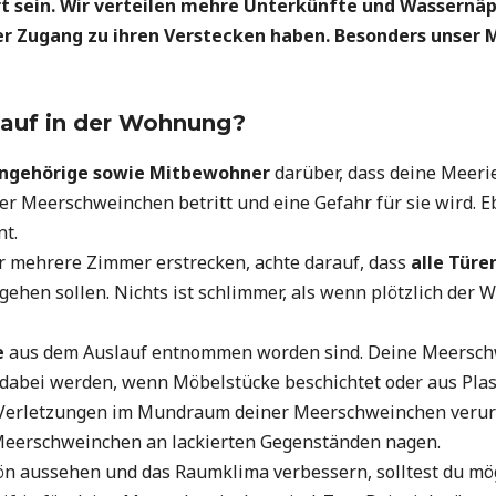
t sein. Wir verteilen mehre Unterkünfte und Wassernä
r Zugang zu ihren Verstecken haben. Besonders unser 
lauf in der Wohnung?
angehörige sowie Mitbewohner
darüber, dass deine Meeries
r Meerschweinchen betritt und eine Gefahr für sie wird. Ebe
nt.
er mehrere Zimmer erstrecken, achte darauf, dass
alle Türe
ehen sollen. Nichts ist schlimmer, als wenn plötzlich der W
e
aus dem Auslauf entnommen worden sind. Deine Meerschw
 dabei werden, wenn Möbelstücke beschichtet oder aus Pla
e Verletzungen im Mundraum deiner Meerschweinchen verur
e Meerschweinchen an lackierten Gegenständen nagen.
n aussehen und das Raumklima verbessern, solltest du mögl