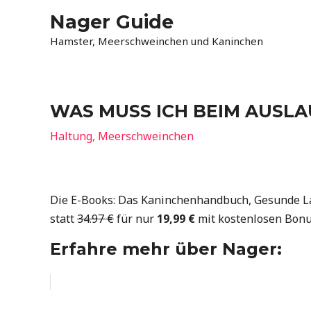
Zum
Nager Guide
Inhalt
Hamster, Meerschweinchen und Kaninchen
springen
WAS MUSS ICH BEIM AUSL
Haltung
,
Meerschweinchen
Die E-Books: Das Kaninchenhandbuch, Gesunde Lan
statt
34.97 €
für nur
19,99 €
mit kostenlosen Bonu
Erfahre mehr über Nager: