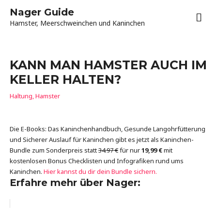
Zum
Nager Guide
HA
Inhalt
Hamster, Meerschweinchen und Kaninchen
springen
KANN MAN HAMSTER AUCH IM
KELLER HALTEN?
Haltung
,
Hamster
Die E-Books: Das Kaninchenhandbuch, Gesunde Langohrfütterung
und Sicherer Auslauf für Kaninchen gibt es jetzt als Kaninchen-
Bundle zum Sonderpreis statt
34.97 €
für nur
19,99 €
mit
kostenlosen Bonus Checklisten und Infografiken rund ums
Kaninchen.
Hier kannst du dir dein Bundle sichern.
Erfahre mehr über Nager: