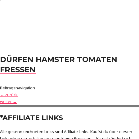
DÜRFEN HAMSTER TOMATEN
FRESSEN
Beitragsnavigation
←
zurück
weiter
→
*AFFILIATE LINKS
Alle gekennzeichneten Links sind Affiliate Links. Kaufst du über diesen
Link online ein, erhalten wir eine kleine Provision – für dich ändert sich