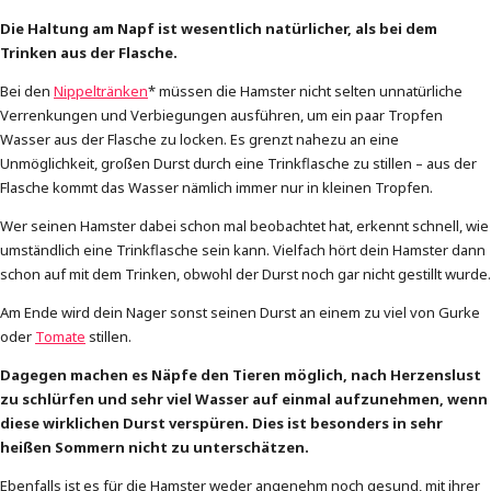
Die Haltung am Napf ist wesentlich natürlicher, als bei dem
Trinken aus der Flasche.
Bei den
Nippeltränken
* müssen die Hamster nicht selten unnatürliche
Verrenkungen und Verbiegungen ausführen, um ein paar Tropfen
Wasser aus der Flasche zu locken. Es grenzt nahezu an eine
Unmöglichkeit, großen Durst durch eine Trinkflasche zu stillen – aus der
Flasche kommt das Wasser nämlich immer nur in kleinen Tropfen.
Wer seinen Hamster dabei schon mal beobachtet hat, erkennt schnell, wie
umständlich eine Trinkflasche sein kann. Vielfach hört dein Hamster dann
schon auf mit dem Trinken, obwohl der Durst noch gar nicht gestillt wurde.
Am Ende wird dein Nager sonst seinen Durst an einem zu viel von Gurke
oder
Tomate
stillen.
Dagegen machen es Näpfe den Tieren möglich, nach Herzenslust
zu schlürfen und sehr viel Wasser auf einmal aufzunehmen, wenn
diese wirklichen Durst verspüren. Dies ist besonders in sehr
heißen Sommern nicht zu unterschätzen.
Ebenfalls ist es für die Hamster weder angenehm noch gesund, mit ihrer