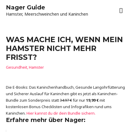
Zum
Nager Guide
HA
Inhalt
Hamster, Meerschweinchen und Kaninchen
springen
WAS MACHE ICH, WENN MEIN
HAMSTER NICHT MEHR
FRISST?
Gesundheit
,
Hamster
Die E-Books: Das Kaninchenhandbuch, Gesunde Langohrfütterung
und Sicherer Auslauf für Kaninchen gibt es jetzt als Kaninchen-
Bundle zum Sonderpreis statt
34.97 €
für nur
19,99 €
mit
kostenlosen Bonus Checklisten und Infografiken rund ums
Kaninchen.
Hier kannst du dir dein Bundle sichern.
Erfahre mehr über Nager: