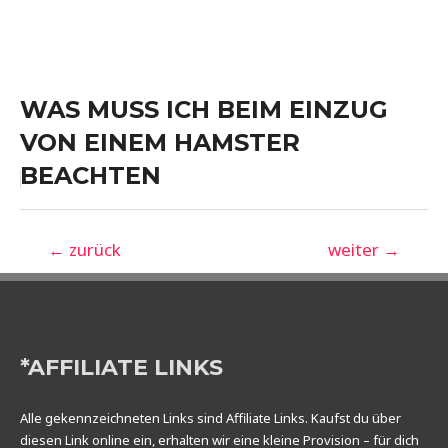
WAS MUSS ICH BEIM EINZUG
VON EINEM HAMSTER
BEACHTEN
Beitragsnavigation
←
zurück
weiter
→
*AFFILIATE LINKS
Alle gekennzeichneten Links sind Affiliate Links. Kaufst du über
diesen Link online ein, erhalten wir eine kleine Provision – für dich